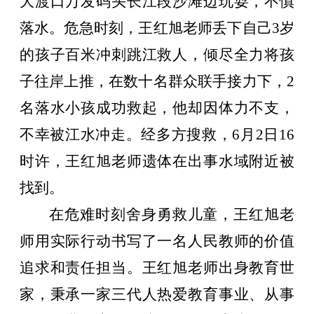
大渡口万发码头长江段沙滩边玩耍，不慎
落水。危急时刻，王红旭老师丢下自己
3
岁
的孩子百米冲刺跳江救人，倾尽全力将孩
子往岸上推，在数十名群众联手接力下，
2
名落水小孩成功救起，他却因体力不支，
不幸被江水冲走。经多方搜救，
6
月
2
日
16
时许，王红旭老师遗体在出事水域附近被
找到。
在危难时刻舍身勇救儿童，王红旭老
师用实际行动书写了一名人民教师的价值
追求和责任担当。王红旭老师出身教育世
家，秉承一家三代人热爱教育事业、从事