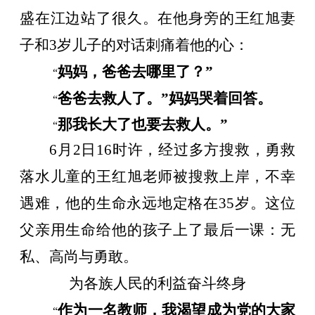
盛在江边站了很久。在他身旁的王红旭妻
子和
3
岁儿子的对话刺痛着他的心：
妈妈，爸爸去哪里了？”
“
爸爸去救人了。”妈妈哭着回答。
“
那我长大了也要去救人。”
“
6
月
2
日
16
时许，经过多方搜救，勇救
落水儿童的王红旭老师被搜救上岸，不幸
遇难，他的生命永远地定格在
35
岁。这位
父亲用生命给他的孩子上了最后一课：无
私、高尚与勇敢。
为各族人民的利益奋斗终身
作为一名教师，我渴望成为党的大家
“